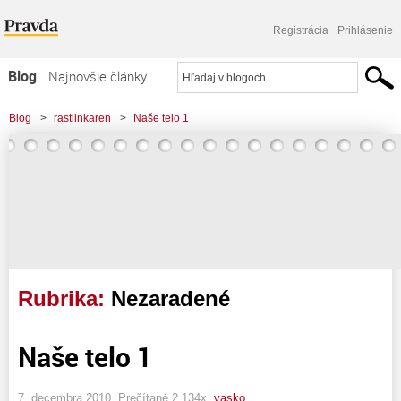
Registrácia
Prihlásenie
Blog
Najnovšie články
Najčítanejšie články
Blog
>
rastlinkaren
>
Naše telo 1
Najkomentovanejšie články
Zoznam blogov
Komerčné blogy
Rubrika:
Nezaradené
Naše telo 1
7. decembra 2010, Prečítané 2 134x,
vasko