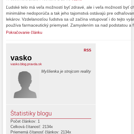
Ľudské telo má veľa možností byť zdravé, ale i veľa možností byť c
minimálne nedoporúča a tak jeho tajomstvá ostávajú pre odhaľovan
lekárov. Vzdelanosťou ľudstva sa už začína vstupovať i do tejto vyá
používa farmaceutický priemysel. Zamyslením sa nad podstatou a
Pokračovanie článku
RSS
vasko
vasko.blog.pravda.sk
Myšlienka je strojcom reality
Štatistiky blogu
Počet článkov: 1
Celková čítanosť: 2134x
Priemerná čítanosť článkov: 2134x