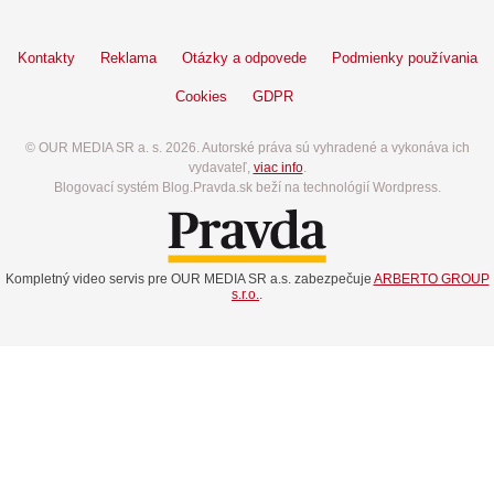
Kontakty
Reklama
Otázky a odpovede
Podmienky používania
Cookies
GDPR
© OUR MEDIA SR a. s. 2026. Autorské práva sú vyhradené a vykonáva ich
vydavateľ,
viac info
.
Blogovací systém Blog.Pravda.sk beží na technológií Wordpress.
Kompletný video servis pre OUR MEDIA SR a.s. zabezpečuje
ARBERTO GROUP
s.r.o.
.